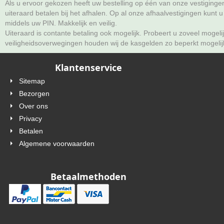
Als u ervoor gekozen heeft uw bestelling op één van onze vestigingen
uiteraard betalen bij het afhalen. Op al onze afhaalvestigingen kunt 
middels uw PIN. Makkelijk en veilig.
Uiteraard is contante betaling ook mogelijk. Probeert u zoveel mogelij
veiligheidsoverwegingen houden wij de kasgelden zo beperkt mogelij
Klantenservice
Sitemap
Bezorgen
Over ons
Privacy
Betalen
Algemene voorwaarden
Betaalmethoden