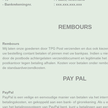
- Bankrekeningnr.
: xxx.xxx.xxx.xxx
REMBOURS
R
embours
Wij laten onze goederen door TPG Post verzenden en dus ook kieze
uw bestelling contant betalen of pinnen met uw bankpas. Indien u niet
door de postbode achtergelaten verzenddocument en legitimatie het 
postkantoor tegen betaling afhalen. Kosten voor betalen onder remb
de standaardverzendkosten.
PAY PAL
PayPal
PayPal is een veilige en eenvoudige manier van betalen via het inter
betalingskosten, en gekoppeld aan een bank- of girorekening. Als u 
van het betalingssysteem van PayPal bent, kunt u betalingen aan e