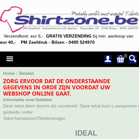
test
Verzendkost: eur 6,-
GRATIS VERZENDING
bij min. aankoop van
eur 40,- PM Zeefdruk - Bilzen - 0495 524970
0
Home
/
Betalen
ZORG ERVOOR DAT DE ONDERSTAANDE
GEGEVENS IN ORDE ZIJN VOORDAT UW
WEBSHOP ONLINE GAAT.
Informatie over betalen
Deze tekst dient slechts als voorbeeld. Deze tekst kunt u aanpassen i
gedeelte onder
Tekst Aanpassen/Tekstmanager
IDEAL